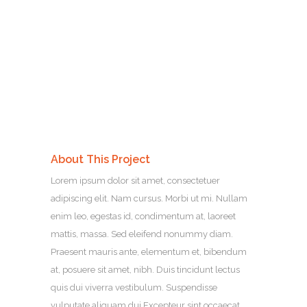
About This Project
Lorem ipsum dolor sit amet, consectetuer
adipiscing elit. Nam cursus. Morbi ut mi. Nullam
enim leo, egestas id, condimentum at, laoreet
mattis, massa. Sed eleifend nonummy diam.
Praesent mauris ante, elementum et, bibendum
at, posuere sit amet, nibh. Duis tincidunt lectus
quis dui viverra vestibulum. Suspendisse
vulputate aliquam dui.Excepteur sint occaecat