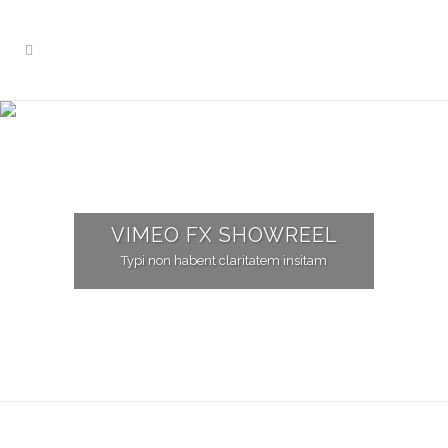
VIMEO FX SHOWREEL
Typi non habent claritatem insitam