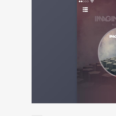
DOVE SIAMO
CO
Via Circonvallazione, 4/F
Emai
Banchette d'Ivrea (TO) 10010
Pho
Italy