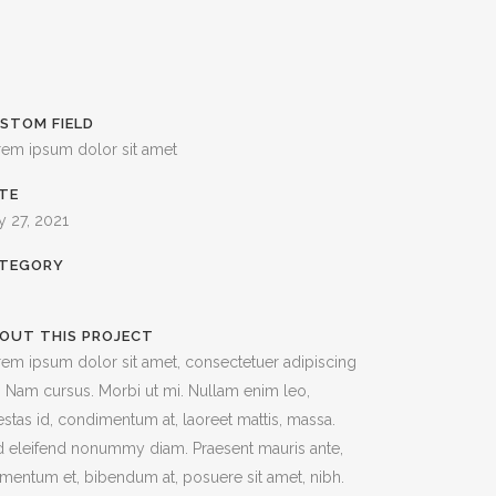
STOM FIELD
rem ipsum dolor sit amet
TE
y 27, 2021
TEGORY
OUT THIS PROJECT
em ipsum dolor sit amet, consectetuer adipiscing
t. Nam cursus. Morbi ut mi. Nullam enim leo,
stas id, condimentum at, laoreet mattis, massa.
 eleifend nonummy diam. Praesent mauris ante,
mentum et, bibendum at, posuere sit amet, nibh.