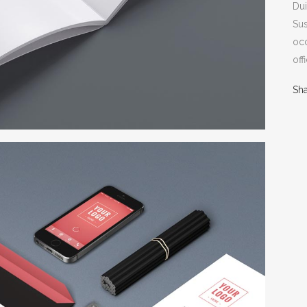
Dui
Sus
occ
off
Sh