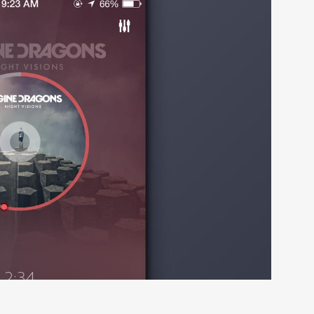
NTATTI
CHECK IN / CHECK OUT
l:
info@karehotel.it
Check in: dalle 16:00
ne:
+39 0125 613426
Check out: entro le 11:00